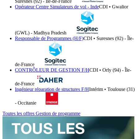
Suresnes (92) - Île-de-France
Opérateur Centre Simulateurs de vol - Inde
CDI • Gwalior
(GWL) - Madhya Pradesh
Responsable de Programmes (H/F)
CDI • Suresnes (92) - Île-
de-France
CONTRÔLEUR DE GESTION F/H
CDI • Orly (94) - Île-
de-France
Ingénieur réparation de structures F/H
Intérim • Toulouse (31)
- Occitanie
Toutes les offres Gestion de programme