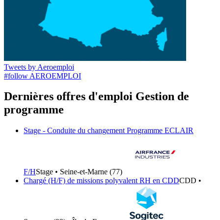
Tweets by Aeroemploi
#follow AEROEMPLOI
Dernières offres d'emploi Gestion de
programme
Stage - Conduite du changement Programme ECLAIR
F/H
Stage • Seine-et-Marne (77)
Chargé (H/F) de missions polyvalent RH en CDD
CDD •