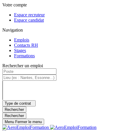
Panneau de gestion des cookies
Aller au contenu principal
Menu principal
Votre compte
Espace recruteur
Espace candidat
Navigation
Emplois
Contacts RH
Stages
Formations
Rechercher un emploi
Type de contrat
Rechercher
Rechercher
Menu
Fermer le menu