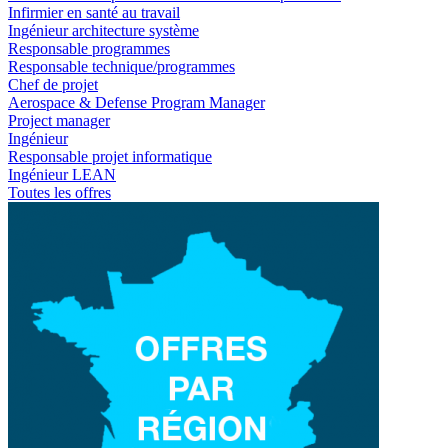
Infirmier en santé au travail
Ingénieur architecture système
Responsable programmes
Responsable technique/programmes
Chef de projet
Aerospace & Defense Program Manager
Project manager
Ingénieur
Responsable projet informatique
Ingénieur LEAN
Toutes les offres